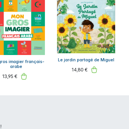
Le jardin partagé de Miguel
ros imagier français-
arabe
14,80 €
13,95 €
!