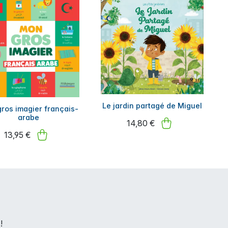
Le jardin partagé de Miguel
ros imagier français-
arabe
14,80 €
13,95 €
!