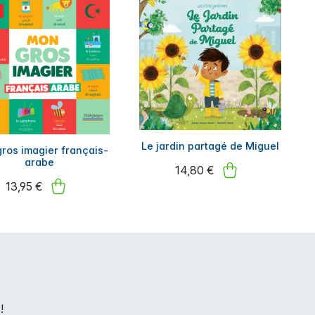
Le jardin partagé de Miguel
ros imagier français-
arabe
14,80 €
13,95 €
!