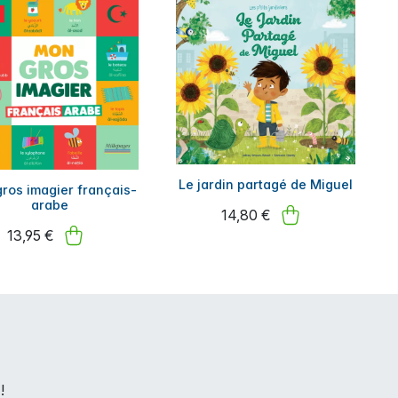
Le jardin partagé de Miguel
ros imagier français-
arabe
14,80 €
13,95 €
!